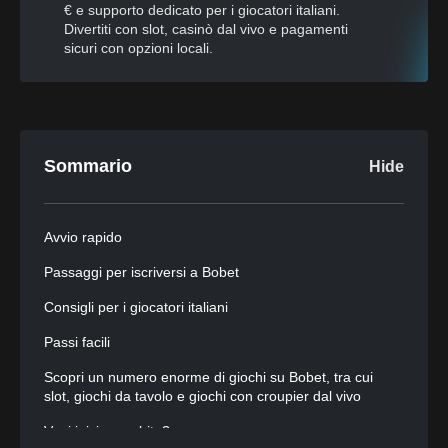
€ e supporto dedicato per i giocatori italiani.
Divertiti con slot, casinò dal vivo e pagamenti
sicuri con opzioni locali.
Sommario
Hide
Avvio rapido
Passaggi per iscriversi a Bobet
Consigli per i giocatori italiani
Passi facili
Scopri un numero enorme di giochi su Bobet, tra cui
slot, giochi da tavolo e giochi con croupier dal vivo
Vuoi iniziare subito?