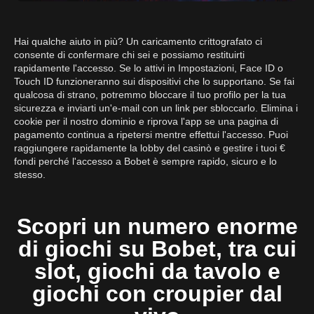
Hai qualche aiuto in più? Un caricamento crittografato ci
consente di confermare chi sei e possiamo restituirti
rapidamente l'accesso. Se lo attivi in Impostazioni, Face ID o
Touch ID funzioneranno sui dispositivi che lo supportano. Se fai
qualcosa di strano, potremmo bloccare il tuo profilo per la tua
sicurezza e inviarti un'e-mail con un link per sbloccarlo. Elimina i
cookie per il nostro dominio e riprova l'app se una pagina di
pagamento continua a ripetersi mentre effettui l'accesso. Puoi
raggiungere rapidamente la lobby del casinò e gestire i tuoi €
fondi perché l'accesso a Bobet è sempre rapido, sicuro e lo
stesso.
Scopri un numero enorme
di giochi su Bobet, tra cui
slot, giochi da tavolo e
giochi con croupier dal