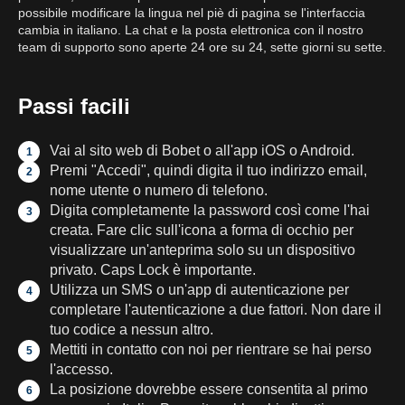
possibile modificare la lingua nel piè di pagina se l'interfaccia
cambia in italiano. La chat e la posta elettronica con il nostro
team di supporto sono aperte 24 ore su 24, sette giorni su sette.
Passi facili
Vai al sito web di Bobet o all'app iOS o Android.
Premi "Accedi", quindi digita il tuo indirizzo email,
nome utente o numero di telefono.
Digita completamente la password così come l'hai
creata. Fare clic sull'icona a forma di occhio per
visualizzare un'anteprima solo su un dispositivo
privato. Caps Lock è importante.
Utilizza un SMS o un'app di autenticazione per
completare l'autenticazione a due fattori. Non dare il
tuo codice a nessun altro.
Mettiti in contatto con noi per rientrare se hai perso
l'accesso.
La posizione dovrebbe essere consentita al primo