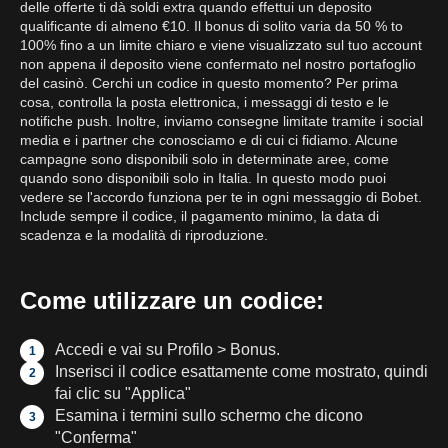
delle offerte ti dà soldi extra quando effettui un deposito
qualificante di almeno €10. Il bonus di solito varia da 50 % to
100% fino a un limite chiaro e viene visualizzato sul tuo account
non appena il deposito viene confermato nel nostro portafoglio
del casinò. Cerchi un codice in questo momento? Per prima
cosa, controlla la posta elettronica, i messaggi di testo e le
notifiche push. Inoltre, inviamo consegne limitate tramite i social
media e i partner che conosciamo e di cui ci fidiamo. Alcune
campagne sono disponibili solo in determinate aree, come
quando sono disponibili solo in Italia. In questo modo puoi
vedere se l'accordo funziona per te in ogni messaggio di Bobet.
Include sempre il codice, il pagamento minimo, la data di
scadenza e la modalità di riproduzione.
Come utilizzare un codice:
Accedi e vai su Profilo > Bonus.
Inserisci il codice esattamente come mostrato, quindi
fai clic su "Applica"
Esamina i termini sullo schermo che dicono
"Conferma"