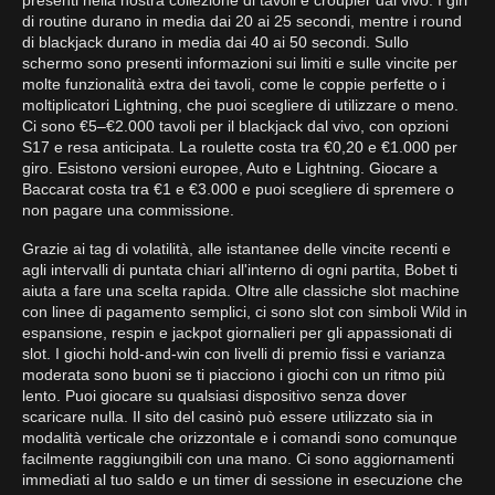
di routine durano in media dai 20 ai 25 secondi, mentre i round
di blackjack durano in media dai 40 ai 50 secondi. Sullo
schermo sono presenti informazioni sui limiti e sulle vincite per
molte funzionalità extra dei tavoli, come le coppie perfette o i
moltiplicatori Lightning, che puoi scegliere di utilizzare o meno.
Ci sono €5–€2.000 tavoli per il blackjack dal vivo, con opzioni
S17 e resa anticipata. La roulette costa tra €0,20 e €1.000 per
giro. Esistono versioni europee, Auto e Lightning. Giocare a
Baccarat costa tra €1 e €3.000 e puoi scegliere di spremere o
non pagare una commissione.
Grazie ai tag di volatilità, alle istantanee delle vincite recenti e
agli intervalli di puntata chiari all'interno di ogni partita, Bobet ti
aiuta a fare una scelta rapida. Oltre alle classiche slot machine
con linee di pagamento semplici, ci sono slot con simboli Wild in
espansione, respin e jackpot giornalieri per gli appassionati di
slot. I giochi hold-and-win con livelli di premio fissi e varianza
moderata sono buoni se ti piacciono i giochi con un ritmo più
lento. Puoi giocare su qualsiasi dispositivo senza dover
scaricare nulla. Il sito del casinò può essere utilizzato sia in
modalità verticale che orizzontale e i comandi sono comunque
facilmente raggiungibili con una mano. Ci sono aggiornamenti
immediati al tuo saldo e un timer di sessione in esecuzione che