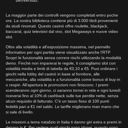
benvenuto.
La maggior parte dei controlli vengono completati entro poche
ore. La nostra biblioteca contiene più di 3.000 titoli provenienti
da studi rinomati. Questo casinò offre roulette, blackjack,
baccarat, quiz televisivi dal vivo, slot Megaways e nuove video
slot.
Oltre alla volatilità e all'esposizione massima, nel pannello
informativo per ogni partita viene visualizzato anche l'RTP.
Scopri le funzionalità senza correre rischi utilizzando la modalità
demo. Finché non imparerai le regole, ti consigliamo slot con
volatilità media e limiti di tabella da €0,10 a €5. Puoi ordinare i
giochi nella lobby del casinò in base al fornitore, alle
meccaniche, alla volatilità e a funzionalità come bonus di buy-in
o respin. All'apertura le promozioni non finiscono. I premi
scenderanno ogni giorno, ci saranno tornei in rete e ogni lunedì
riceverai fino al 10% di cashback sulle tue perdite nette, senza
alcun requisito di fatturato. C'è un tasso fisso di 100 punti
fedeltà pari a €1 nel saldo. Le tariffe migliorano man mano che
si sale di livello.
Le missioni a tema natalizio in Italia ti danno giri extra e premi in
denaro in €. Per vedere quali giochi sono idonei, quando sono