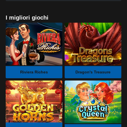
Bonus: giri gratuiti, cashback e tornei
Richiedi giri gratuiti
I migliori giochi
Come capire giri gratuiti, cashback e tornei:
Scopri come ottenere e utilizzare i codici promozionali
Bobet
Come utilizzare un codice:
Scarica la nostra app dal sito ufficiale per Android o
dall'App Store per iPhone e iPad per giocare su Android,
iOS e altri dispositivi
Riviera Riches
Dragon's Treasure
Ottienilo qui:
Ottieni lo stato VIP e ottieni premi speciali
Come raggiungere il livello successivo e rimanerci:
Proteggi il tuo account con l'autenticazione a due fattori,
assicurati che i prelievi possano essere effettuati solo su
un conto bancario verificato e utilizza una password
univoca che conservi in un gestore