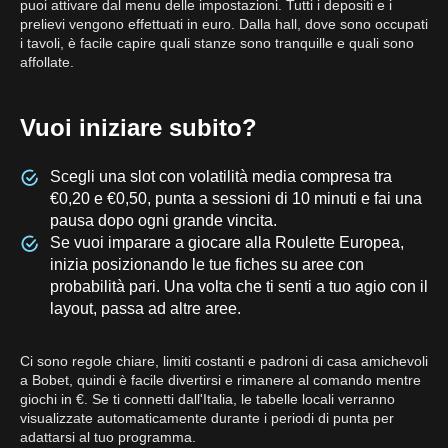
puoi attivare dal menu delle impostazioni. Tutti i depositi e i
prelievi vengono effettuati in euro. Dalla hall, dove sono occupati
i tavoli, è facile capire quali stanze sono tranquille e quali sono
affollate.
Vuoi iniziare subito?
Scegli una slot con volatilità media compresa tra
€0,20 e €0,50, punta a sessioni di 10 minuti e fai una
pausa dopo ogni grande vincita.
Se vuoi imparare a giocare alla Roulette Europea,
inizia posizionando le tue fiches su aree con
probabilità pari. Una volta che ti senti a tuo agio con il
layout, passa ad altre aree.
Ci sono regole chiare, limiti costanti e padroni di casa amichevoli
a Bobet, quindi è facile divertirsi e rimanere al comando mentre
giochi in €. Se ti connetti dall'Italia, le tabelle locali verranno
visualizzate automaticamente durante i periodi di punta per
adattarsi al tuo programma.