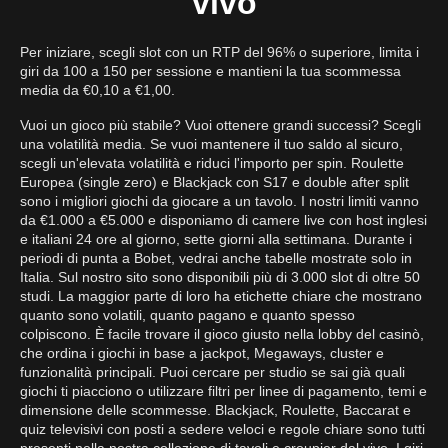
vivo
Per iniziare, scegli slot con un RTP del 96% o superiore, limita i
giri da 100 a 150 per sessione e mantieni la tua scommessa
media da €0,10 a €1,00.
Vuoi un gioco più stabile? Vuoi ottenere grandi successi? Scegli
una volatilità media. Se vuoi mantenere il tuo saldo al sicuro,
scegli un'elevata volatilità e riduci l'importo per spin. Roulette
Europea (single zero) e Blackjack con S17 e double after split
sono i migliori giochi da giocare a un tavolo. I nostri limiti vanno
da €1.000 a €5.000 e disponiamo di camere live con host inglesi
e italiani 24 ore al giorno, sette giorni alla settimana. Durante i
periodi di punta a Bobet, vedrai anche tabelle mostrate solo in
Italia. Sul nostro sito sono disponibili più di 3.000 slot di oltre 50
studi. La maggior parte di loro ha etichette chiare che mostrano
quanto sono volatili, quanto pagano e quanto spesso
colpiscono. È facile trovare il gioco giusto nella lobby del casinò,
che ordina i giochi in base a jackpot, Megaways, cluster e
funzionalità principali. Puoi cercare per studio se sai già quali
giochi ti piacciono o utilizzare filtri per linee di pagamento, temi e
dimensione delle scommesse. Blackjack, Roulette, Baccarat e
quiz televisivi con posti a sedere veloci e regole chiare sono tutti
presenti nella nostra collezione di tavoli e croupier dal vivo. I giri