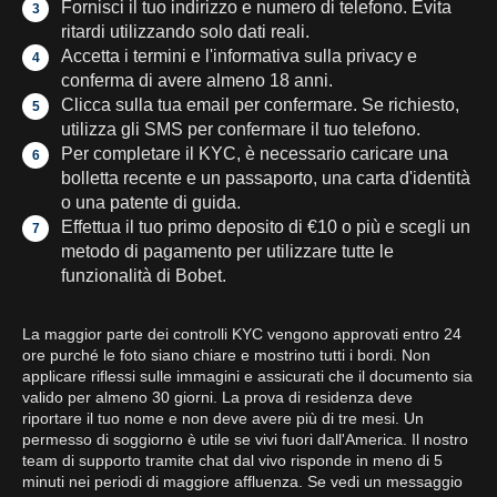
Fornisci il tuo indirizzo e numero di telefono. Evita
ritardi utilizzando solo dati reali.
Accetta i termini e l'informativa sulla privacy e
conferma di avere almeno 18 anni.
Clicca sulla tua email per confermare. Se richiesto,
utilizza gli SMS per confermare il tuo telefono.
Per completare il KYC, è necessario caricare una
bolletta recente e un passaporto, una carta d'identità
o una patente di guida.
Effettua il tuo primo deposito di €10 o più e scegli un
metodo di pagamento per utilizzare tutte le
funzionalità di Bobet.
La maggior parte dei controlli KYC vengono approvati entro 24
ore purché le foto siano chiare e mostrino tutti i bordi. Non
applicare riflessi sulle immagini e assicurati che il documento sia
valido per almeno 30 giorni. La prova di residenza deve
riportare il tuo nome e non deve avere più di tre mesi. Un
permesso di soggiorno è utile se vivi fuori dall'America. Il nostro
team di supporto tramite chat dal vivo risponde in meno di 5
minuti nei periodi di maggiore affluenza. Se vedi un messaggio