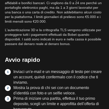
affidabili e bonifici bancari. Ci vogliono da 0 a 24 ore perché un
portafoglio elettronico paghi, ma da 1 a 3 giorni lavorativi per
una banca o una carta di credito. Non addebitiamo alcun costo
per la piattaforma. I limiti giornalieri di prelievo sono €5.000 e i
limiti mensili sono €20.000.
L'autenticazione 3D e la crittografia TLS vengono utilizzate per
proteggere tutti i pagamenti effettuati da Bobet quando
disponibili. I saldi sono indicati in euro e nella cassa è possibile
passare dal denaro reale al denaro bonus.
Avvio rapido
Inviaci un'e-mail e un messaggio di testo per creare
un account, quindi confermalo con il codice che ti
inviamo.
Mostra la prova di chi sei con un documento
d'identità con foto e un selfie veloce.
Prima di iniziare una partita, effettua il tuo primo
deposito, scegli un limite e approfitta dell'offerta di