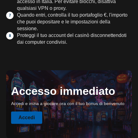
accesso in Italia. Per evitare blocchi, disattiva
qualsiasi VPN o proxy.
Quando entri, controlla il tuo portafoglio €, l'importo
che puoi depositare e le impostazioni della
sessione.
Proteggi il tuo account del casinò disconnettendoti
dai computer condivisi.
Accesso immediato
Accedi e inizia a giocare ora con il tuo bonus di benvenuto
Accedi