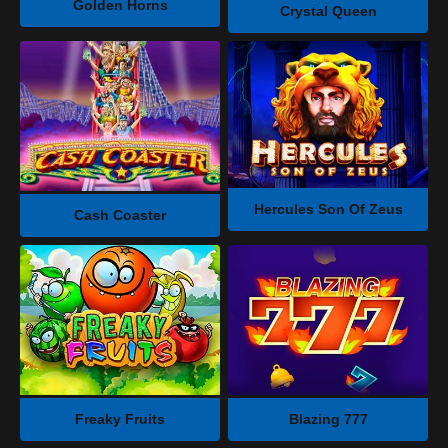
Golden Horns
Crystal Queen
Puoi rimanere più sicuro con noi se utilizzi questi
controlli:
Limiti, controllo del rischio e una politica 18+ a Bobet
Opzioni di controllo:
Su Bobet puoi registrarti con le tue informazioni legali,
confermare la tua e-mail e il tuo numero di telefono e
quindi conoscere il tuo cliente (kyc) caricando un
Hercules Son Of Zeus
Cash Coaster
passaporto o una carta d'identità e un selfie
Consigli per il gioco intelligente:
Lista di controllo per la configurazione:
Freaky Fruits
Blazing 777